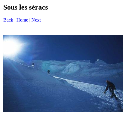
Sous les séracs
Back
|
Home
|
Next