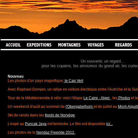
Un souvenir, un regard...
pour les copains, les amoureux du grand air, les curi
Nouveau
Les photos d'un pays magnifique:
le Cap Vert
Avec Raphael Domjan, un rallye en voiture électrique entre l'Autriche et la Su
Tour de la Méditerrannée à vélo: voici l'étape
Le Caire - Alger
, les
Photos
et le
Un weekend d'août au sommet de
l'Obergabelhorn
et de juillet au
Mont-Aiguil
Ski de rando dans les
fjords de Norvège
L'expé au
Puncak Jaya
est terminée. Le film est disponible
ici...
Les photos de la
Nendaz Freeride 2012.