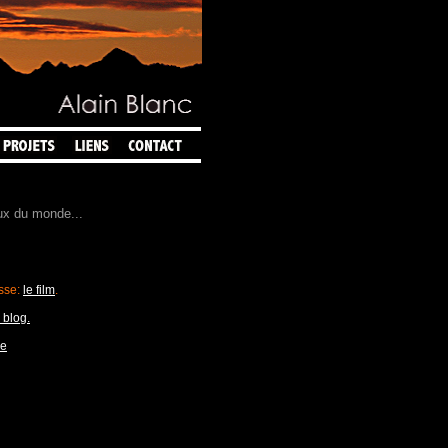
eux du monde...
isse:
le film
.
blog.
le